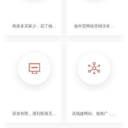
展会效果越来越差
不知道如何做定位
商家多买家少，花了钱却
做外贸网络营销没有方
找不到意向客户
向，举步维艰
以为做外贸就是开阿里巴巴
想做外贸网络营销
渠道有限，遇到瓶颈无法
花钱建网站、做推广，但
突破
效果不佳